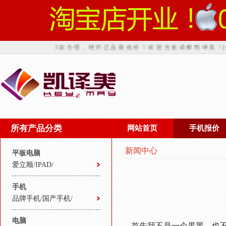
都 最 实 惠 的 分 期 付 款 办 理， 绝 对 正 品 最 低 价 ！ 欢 迎 光 临 成 都 凯 译
所有产品分类
网站首页
手机报价
新闻中心
平板电脑
爱立顺
/
IPAD
/
手机
品牌手机
/
国产手机
/
电脑
首先我不是一个果黑、也不是