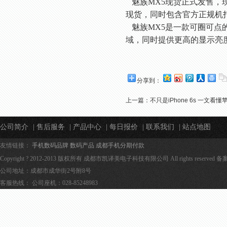
魅族MX5现货正式发售，
现货，同时包含官方正规机
魅族MX5是一款可圈可点的
域，同时提供更高的显示亮
分享到：
上一篇：
不只是iPhone 6s 一文看
公司简介
|
售后服务
|
产品中心
|
每日报价
|
联系我们
|
站点地图
友情链接：
手机数码品牌
数码产品
成都手机分期付款
Copyright ? 2012-2013 版权所有 成都市凯译美电子科技有限公司 All rights reserved 
公司地址：成都市成华街️2号附️8号
客服热线： 公司座机：028-85248983